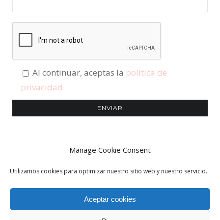
Al continuar, aceptas la
política de
privacidad
Manage Cookie Consent
Utilizamos cookies para optimizar nuestro sitio web y nuestro servicio.
bellephotography.es © 2021 |
Aviso legal
|
Política de Cookies
|
Mapa
Aceptar cookies
web
|
Contacto
|
Diseño web en Tarragona