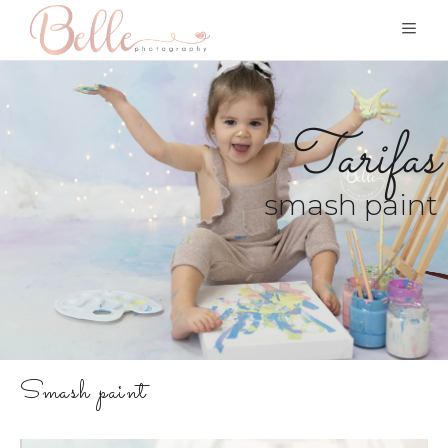
Tarifas
smash paint
Smash paint